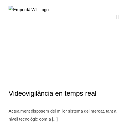
Saltar
al
contenido
Archivos mensuales:
noviembre
2015
Videovigilància en temps real
Actualment disposem del millor sistema del mercat, tant a
nivell tecnològic com a [...]