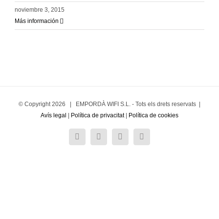
noviembre 3, 2015
Más información
© Copyright
2026 | EMPORDÀ WIFI S.L. - Tots els drets reservats |
Avís legal
|
Política de privacitat
|
Política de cookies
Twitter
Facebook
Instagram
Correo
electrónico