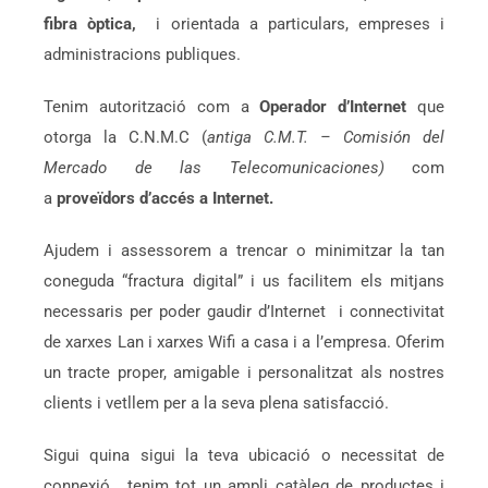
fibra òptica,
i orientada a particulars, empreses i
administracions publiques.
Tenim autorització com a
Operador d’Internet
que
otorga la C.N.M.C (
antiga C.M.T. – Comisión del
Mercado de las Telecomunicaciones)
com
a
proveïdors d’accés a Internet.
Ajudem i assessorem a trencar o minimitzar la tan
coneguda “fractura digital” i us facilitem els mitjans
necessaris per poder gaudir d’Internet i connectivitat
de xarxes Lan i xarxes Wifi a casa i a l’empresa. Oferim
un tracte proper, amigable i personalitzat als nostres
clients i vetllem per a la seva plena satisfacció.
Sigui quina sigui la teva ubicació o necessitat de
connexió, tenim tot un ampli catàleg de productes i