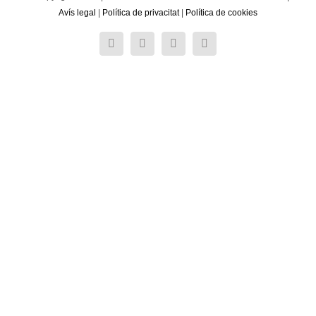
Avís legal
|
Política de privacitat
|
Política de cookies
Twitter
Facebook
Instagram
Correo
electrónico