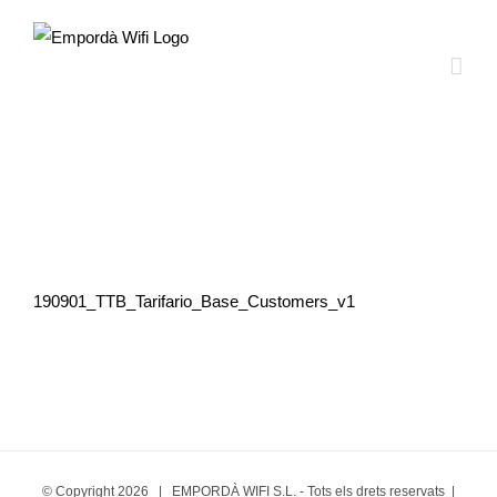
Saltar
al
contenido
Tarifes PVP
190901_TTB_Tarifario_Base_Customers_v1
© Copyright
2026 | EMPORDÀ WIFI S.L. - Tots els drets reservats |